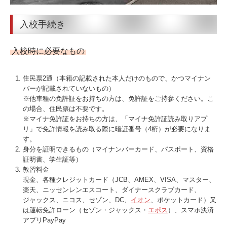
入校手続き
入校時に必要なもの
住民票2通（本籍の記載された本人だけのもので、かつマイナン
バーが記載されていないもの）
※他車種の免許証をお持ちの方は、免許証をご持参ください。こ
の場合、住民票は不要です。
※マイナ免許証をお持ちの方は、「マイナ免許証読み取りアプ
リ」で免許情報を読み取る際に暗証番号（4桁）が必要になりま
す。
身分を証明できるもの（マイナンバーカード、パスポート、資格
証明書、学生証等）
教習料金
現金、各種クレジットカード（JCB、AMEX、VISA、マスター、
楽天、ニッセンレンエスコート、ダイナースクラブカード、
ジャックス、ニコス、セゾン、DC、
イオン
、ポケットカード）又
は運転免許ローン（セゾン・ジャックス・
エポス
）、スマホ決済
アプリPayPay