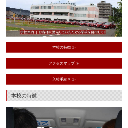
教習案内
普通免許
スピードコース
自動二輪免許
本校の特徴
≫
大型特殊免許
アクセスマップ
≫
オンライン学科教習
対面学科教習予定表
入校手続き
≫
各種講習
本校の特徴
高齢者講習
ペーパードライバー講習