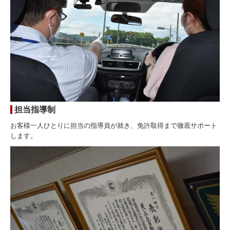
ブラッシュアップ講習
学校案内
本校の特徴
お客様の声を実現
アクセスマップ
担当指導制
入校手続き
お客様一人ひとりに担当の指導員が就き、免許取得まで徹底サポート
よくある質問
します。
卒業生の声
デジタル資料
お問い合わせ・資料請求
送迎バス案内