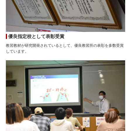
時刻表
路線図
送迎バスの予約方法
優良指定校として表彰受賞
送迎バスの位置確認
教習教材が研究開発されているとして、優良教習所の表彰を多数受賞
しています。
採用情報
教習指導員
受付事務員
送迎ドライバー
募集要項