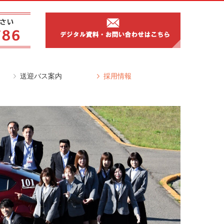
送迎バス案内
採用情報
求
時刻表
路線図
送迎バスの予約方法
送迎バスの位置確認
教習指導員
受付事務員
送迎ドライバー
募集要項