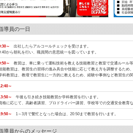
指導員の一日
9:30～
出社したらアルコールチェックを受けます。
9:40から朝礼を行い、職員間の意思統一を図っています。
9:50～
教習は、車に乗って運転技術を教える技能教習と教室で交通ルール
技能教習は、教習生の習得の進み具合や技能に応じて教え方を調整するため
学科教習は、教壇で教習生に一方的に教えるため、経験や事例など教習生の
12:40～
13:50～
午後も引き続き技能教習か学科教習を行います。
資格に応じて、高齢者講習、プロドライバー講習、学校等での交通安全教育
19:50～
1～3月で繁忙となった場合は、20:50まで教習を行います。
指導員からのメッセージ