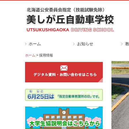
ホーム
お知らせ
ホーム
採用情報
キャンペーン
ファイターズを応援！
友達・家族ご紹介
入校説明会
大学生協説明会
取得期間情報
空き時間情報
普
ス
自
大
オ
対