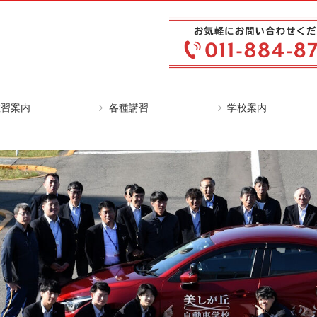
教習案内
各種講習
学校案内
通免許
ピードコース
動二輪免許
型特殊免許
ンライン学科教習
面学科教習予定表
高齢者講習
ペーパードライバー講習
ブラッシュアップ講習
本校の特徴
お客様の声を実現
アクセスマップ
入校手続き
よくある質問
卒業生の声
デジタル資料
お問い合わせ・資料請