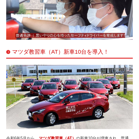
教習案内
普通免許
スピードコース
自動二輪免許
マツダ教習車（AT）新車10台を導入！
大型特殊免許
オンライン学科教習
対面学科教習予定表
各種講習
高齢者講習
ペーパードライバー講習
令和6年5月から、
マツダ教習車（AT）
の新車10台が増車され、普通