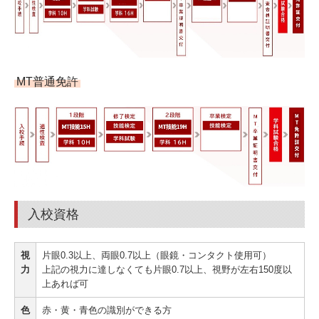
時刻表
路線図
送迎バスの予約方法
MT普通免許
送迎バスの位置確認
採用情報
教習指導員
受付事務員
入校資格
送迎ドライバー
視
片眼0.3以上、両眼0.7以上（眼鏡・コンタクト使用可）
募集要項
力
上記の視力に達しなくても片眼0.7以上、視野が左右150度以
上あれば可
色
赤・黄・青色の識別ができる方