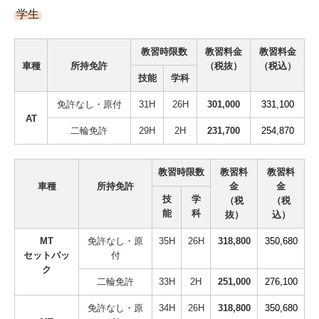
学生
教習時限数
教習料金
教習料金
車種
所持免許
（税抜）
（税込）
技能
学科
免許なし・原付
31H
26H
301,000
331,100
AT
二輪免許
29H
2H
231,700
254,870
教習時限数
教習料
教習料
車種
所持免許
金
金
技
学
（税
（税
能
科
抜）
込）
MT
免許なし・原
35H
26H
318,800
350,680
セットパッ
付
ク
二輪免許
33H
2H
251,000
276,100
免許なし・原
34H
26H
318,800
350,680