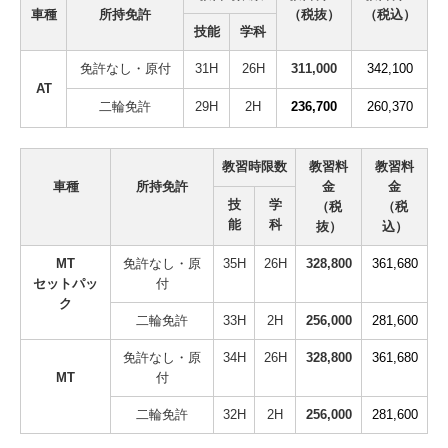
車種
所持免許
（税抜）
（税込）
技能
学科
免許なし・原付
31H
26H
311,000
342,100
AT
二輪免許
29H
2H
236,700
260,370
教習時限数
教習料
教習料
車種
所持免許
金
金
技
学
（税
（税
能
科
抜）
込）
MT
免許なし・原
35H
26H
328,800
361,680
セットパッ
付
ク
二輪免許
33H
2H
256,000
281,600
免許なし・原
34H
26H
328,800
361,680
MT
付
二輪免許
32H
2H
256,000
281,600