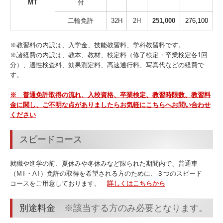
MT
付
二輪免許
32H
2H
251,000
276,100
※教習料の内訳は、入学金、技能教習料、学科教習料です。
※諸経費の内訳は、教本、教材、検定料（修了検定・卒業検定各1回
分）、適性検査料、効果測定料、高速通行料、写真代などの経費で
す。
※ 普通免許取得の流れ、入校資格、卒業検定、教習時限数、教習料
金に関し、ご不明な点がありましたらお気軽にこちらへ
お問い合わせ
ください
スピードコース
就職や進学の前、夏休みや冬休みなど限られた期間内で、普通車
（MT・AT）免許の取得を希望される方のために、３つのスピード
コースをご用意しております。
詳しくはこちらから
別途料金
※該当する方のみ必要となります。