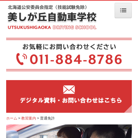
ホーム
お知らせ
キャンペーン
ファイターズを応援！
友達・家族ご紹介
入校説明会
大学生協説明会
取得期間情報
ホーム
教習案内
普通免許
空き時間情報