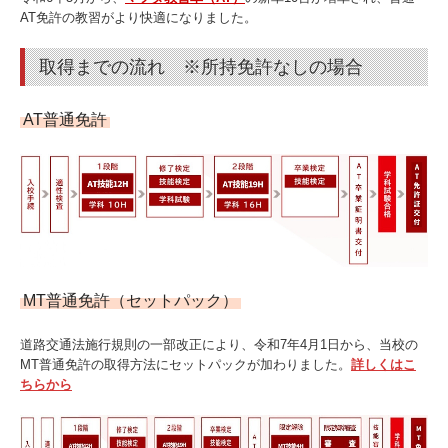
ブラッシュアップ講習
AT免許の教習がより快適になりました。
学校案内
取得までの流れ ※所持免許なしの場合
本校の特徴
AT普通免許
お客様の声を実現
アクセスマップ
入校手続き
よくある質問
MT普通免許（セットパック）
卒業生の声
道路交通法施行規則の一部改正により、令和7年4月1日から、当校の
デジタル資料
MT普通免許の取得方法にセットパックが加わりました。
詳しくはこ
ちらから
お問い合わせ・資料請求
送迎バス案内