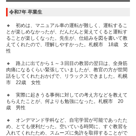
教習案内
令和7年 卒業生
普通免許
🔸 初めは、マニュアル車の運転が難しく、運転するこ
とが楽しめなかったが、だんだんと覚えてくると運転す
スピードコース
ることが楽しくなった。先生が、仕組みを図を書いて教
えてくれたので、理解しやすかった。札幌市 18歳 女
自動二輪免許
性
大型特殊免許
🔸 路上に出てから１～３回目の教習の翌日は、全身筋
肉痛になるくらい緊張していましたが、教官の方が世間
オンライン学科教習
話をしてくれたおかげで、リラックスできました。札幌
市 22歳 女性
対面学科教習予定表
🔸 実際に起きうる事例に対しての考え方などを教えて
各種講習
もらえたことが、何よりも勉強になった。札幌市 20
歳 男性
高齢者講習
🔸 オンデマンド学科など、自宅学習が可能であったた
ペーパードライバー講習
め、とても便利だった。空いている時間に、すぐ教習を
入れてくれたため、スムーズに免許を取得することがで