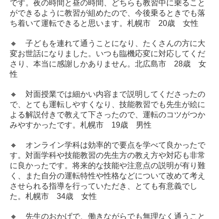
です。夜の時間と昼の時間、どちらも教習中に乗ること
ができるように教習が組めたので、今後乗るときでも落
時刻表
ち着いて運転できると思います。札幌市 20歳 女性
路線図
🔸 子どもを連れて通うことになり、たくさんの方に大
変お世話になりました。いつも臨機応変に対応してくだ
送迎バスの予約方法
さり、本当に感謝しかありません。北広島市 28歳 女
性
送迎バスの位置確認
🔸 対面授業では細かい内容まで説明してくださったの
採用情報
で、とても運転しやすくなり、技能教習でも先生が絵に
よる解説付きで教えて下さったので、運転のコツがつか
教習指導員
みやすかったです。札幌市 19歳 男性
受付事務員
🔸 オンライン学科は効率的で要点を学べて良かったで
す。対面学科や技能教習の先生方の教え方や対応も非常
送迎ドライバー
に良かったです。将来的な技能や注意点の説明が有り難
く、また自分の運転特性や性格などについて改めて考え
募集要項
させられる指導を行っていただき、とても有意義でし
た。
札幌市 34歳 女性
🔸 先生のおかげで、働きながらでも無理なく通うこと