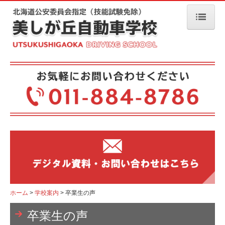
ホーム
お知らせ
キャンペーン
ファイターズを応援！
友達・家族ご紹介
入校説明会
大学生協説明会
取得期間情報
ホーム
学校案内
卒業生の声
卒業生の声
空き時間情報