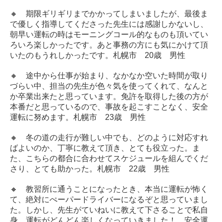
🔸 期限ギリギリまでかかってしまいましたが、最後ま
で優しく指導してくださった先生には感謝しかないし、
朝早い運転の時はモーニングコール的なものも頂いてい
ろいろ楽しかったです。あと事務の方にも気にかけて頂
いたのもうれしかったです。札幌市 20歳 男性
🔸 途中から仕事が始まり、なかなか空いた時間が取り
づらい中、担当の先生が色々気を使ってくれて、なんと
か卒業出来たと思っています。免許を取得した後の方が
本番だと思っているので、事故を起こすことなく、安全
運転に努めます。札幌市 23歳 男性
🔸 冬の道の走行が難しい中でも、どのように対応すれ
ばよいのか、丁寧に教えて頂き、とても役立った。ま
た、こちらの都合に合わせてスケジュールを組んでくだ
さり、とても助かった。札幌市 22歳 男性
🔸 教習所に通うことになったとき、本当に運転が怖く
て、絶対にぺーパードライバーになるぞと思っていまし
た。しかし、先生がていねいに教えて下さることで私自
身、運転がどんどん楽しくなっていきました！ 安全運