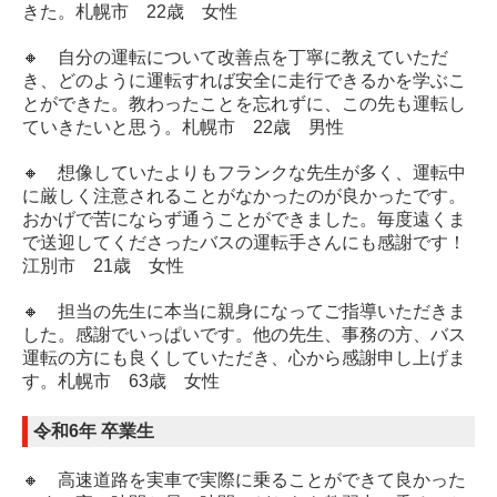
ブラッシュアップ講習
きた。札幌市 22歳 女性
学校案内
🔸 自分の運転について改善点を丁寧に教えていただ
き、どのように運転すれば安全に走行できるかを学ぶこ
本校の特徴
とができた。教わったことを忘れずに、この先も運転し
ていきたいと思う。札幌市 22歳 男性
お客様の声を実現
🔸 想像していたよりもフランクな先生が多く、運転中
アクセスマップ
に厳しく注意されることがなかったのが良かったです。
おかげで苦にならず通うことができました。毎度遠くま
入校手続き
で送迎してくださったバスの運転手さんにも感謝です！
江別市 21歳 女性
よくある質問
🔸 担当の先生に本当に親身になってご指導いただきま
した。感謝でいっぱいです。他の先生、事務の方、バス
卒業生の声
運転の方にも良くしていただき、心から感謝申し上げま
す。札幌市 63歳 女性
デジタル資料
令和6年 卒業生
お問い合わせ・資料請求
送迎バス案内
🔸 高速道路を実車で実際に乗ることができて良かった